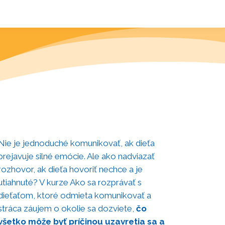
Nie je jednoduché komunikovať, ak dieťa
prejavuje silné emócie. Ale ako nadviazať
rozhovor, ak dieťa hovoriť nechce a je
utiahnuté? V kurze Ako sa rozprávať s
dieťaťom, ktoré odmieta komunikovať a
stráca záujem o okolie sa dozviete,
č
o
všetko môže byť príčinou uzavretia sa a