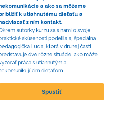
nekomunikácie a ako sa môžeme
priblížiť k utiahnutému dieťaťu a
nadviazať s ním kontakt.
Okrem autorky kurzu sa s nami o svoje
praktické skúsenosti podelila aj špeciálna
pedagogička Lucia, ktorá v druhej časti
predstavuje dve rôzne situácie, ako môže
vyzerať práca s utiahnutým a
nekomunikujúcim dieťaťom.
Spustiť