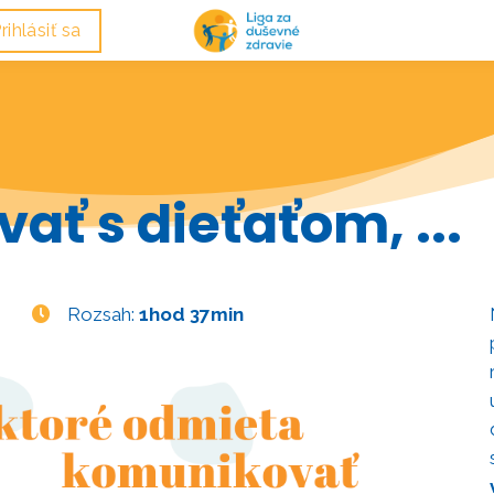
rihlásiť sa
ať s dieťaťom, ...
Rozsah:
1hod 37min