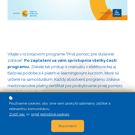
Vitajte v rozvojovom programe "Prvá pomoc pre duševné
zdravie".
Po zaplatení sa vám sprístupnia všetky časti
programu.
Získate tak prístup k manuálu v elektronickej aj
tlačovej podobe a k piatim e-learningovým kurzom, ktoré sú
určené na samoštúdium. Každý absolvent programu získava
medzinárodne platný certifikát pre poskytovanie prvej pomoci
pre duševné zdravie.
Používame cookies, aby sme vám poskytli optimálny zážitok a
relevantnú komunikáciu.
Zistiť viac
or
prijať jednotlivé cookies
.
Po kliknutí na tlačidlo budete presmerovaný /-vaná na platobnú
Rozumiem!
bránu. Ak máte zľavový kupón, môžete ho uplatniť pri nákupe.