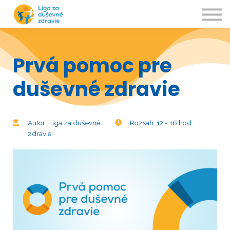
Kurzy
O nás
Kontakty
Prihlásiť sa
Prvá pomoc pre
duševné zdravie
Autor: Liga za duševné
Rozsah: 12 - 16 hod
zdravie