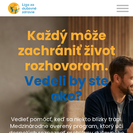
Kurzy
O nás
Kontakty
Prihlásiť sa
Každý môže
zachrániť život
rozhovorom.
Vedeli by ste
ako?
Vedieť pomôcť, keď sa niekto blízky trápi.
Medzinárodne overený program, ktorý učí
dospelých rozpoznať problémy duševného