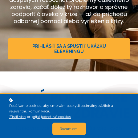
zdravia, začať dôležitý rozhovor a správne
podporiť človeka v kríze — až do príchodu
odbornej pomoci alebo vyriešenia krízy.
PRIHLÁSIŤ SA A SPUSTIŤ UKÁŽKU
ELEARNINGU
PRVÁ POMOC PRE
Používame cookies, aby sme vám poskytli optimálny zážitok a
DUŠEVNÉ ZDRAVIE
relevantnú komunikáciu.
Zistiť viac
or
prijať jednotlivé cookies
.
Duševné zdravie sa týka nás všetkých
Rozumiem!
Prvú pomoc pri fyzickom úraze vie poskytnúť takmer každý z